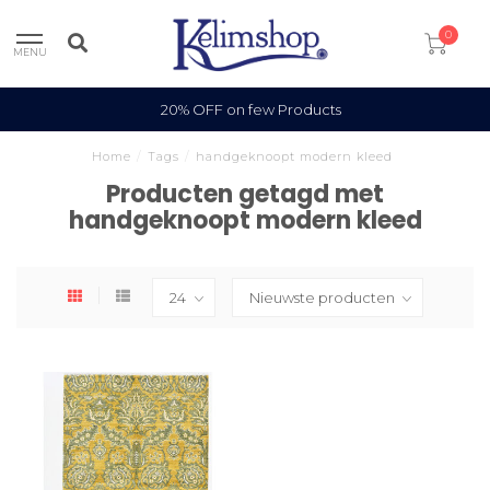
0
MENU
20% OFF on few Products
Home
/
Tags
/
handgeknoopt modern kleed
Producten getagd met
handgeknoopt modern kleed