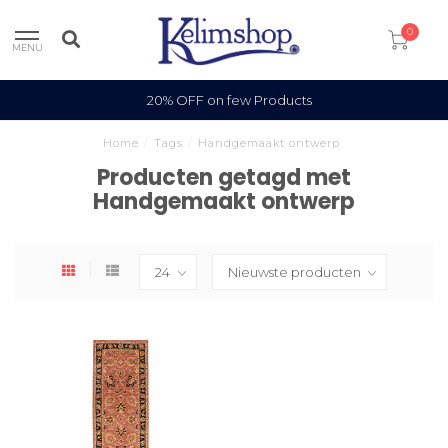
0
MENU
20% OFF on few Products
Home
/
Tags
/
Handgemaakt ontwerp
Producten getagd met
Handgemaakt ontwerp