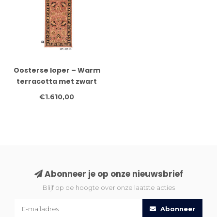
Oosterse loper – Warm
terracotta met zwart
en goud accenten – 287
€1.610,00
x 75 cm –
Handgeknoopt van wol
Abonneer je op onze nieuwsbrief
Blijf op de hoogte over onze laatste acties
Abonneer