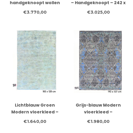
handgeknoopt wollen
– Handgeknoopt – 242 x
vloerkleed – 278 x 181
167 cm
€3.770,00
€3.025,00
cm
Lichtblauw Groen
Grijs-blauw Modern
Modern vloerkleed –
vloerkleed –
handgeknoopt wollen
handgeknoopt wollen
€1.640,00
€1.980,00
tapijt – 183 x 120 cm
tapijt – 193 x 137 cm