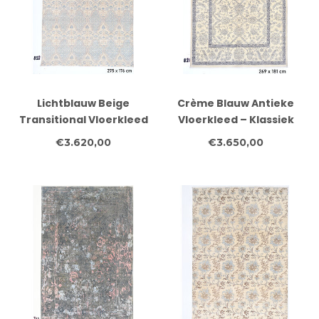
Lichtblauw Beige
Crème Blauw Antieke
Transitional Vloerkleed
Vloerkleed – Klassiek
– Herhalend
Bloemenpatroon – 269
€3.620,00
€3.650,00
Geometrisch Motief –
x 181 cm
275 x 176 cm