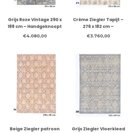
Grijs Roze Vintage 290 x
Crème Ziegler Tapijt –
188 cm – Handgeknoopt
276 x 182 cm –
wollen vloerkleed
Handgeknoopt van Wol
€4.080,00
€3.760,00
Beige Ziegler patroon
Grijs Ziegler Vloerkleed