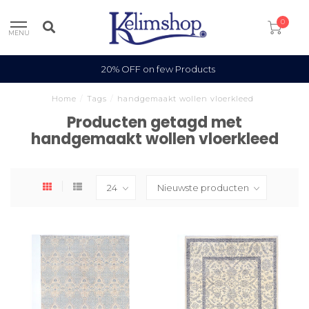
0
MENU
20% OFF on few Products
Home
/
Tags
/
handgemaakt wollen vloerkleed
Producten getagd met
handgemaakt wollen vloerkleed