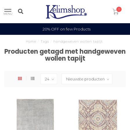
0
MENU
20% OFF on few Products
Home
/
Tags
/
handgeweven wollen tapijt
Producten getagd met handgeweven
wollen tapijt