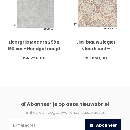
Lichtgrijs Modern 299 x
Lila-blauw Ziegler
190 cm – Handgeknoopt
vloerkleed –
wollen vloerkleed in
handgeknoopt wollen
€4.250,00
€1.650,00
effen design
tapijt – 181 x 122 cm
Abonneer je op onze nieuwsbrief
Blijf op de hoogte over onze laatste acties
Abonneer