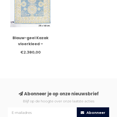
Blauw-geel Kazak
vloerkleed –
handgeknoopt wollen
€2.380,00
tapijt – 215 x 148 cm
Abonneer je op onze nieuwsbrief
Blijf op de hoogte over onze laatste acties
Abonneer