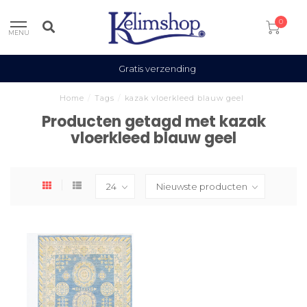
0
MENU
Gratis verzending
Home
/
Tags
/
kazak vloerkleed blauw geel
Producten getagd met kazak
vloerkleed blauw geel