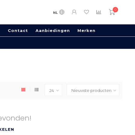
0
NL
s
Contact
Aanbiedingen
Merken
evonden!
KELEN