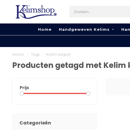
Home
Handgeweven Kelims
Han
Home
/
Tags
/
Kelim karpet
Producten getagd met Kelim 
Prijs
Categorieën