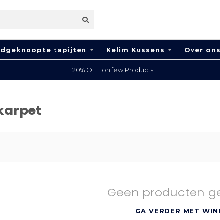
dgeknoopte tapijten
Kelim Kussens
Over on
20% OFF on few Products
karpet
Geen producten g
GA VERDER MET WIN