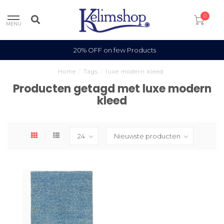
0
MENU
20% OFF on few Products
Home
/
Tags
/
luxe modern kleed
Producten getagd met luxe modern
kleed