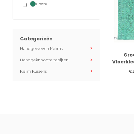
Groen
(1)
Categorieën
Handgeweven Kelims
Gro
Handgeknoopte tapijten
Vloerkl
- Hand
€3
Kelim Kussens