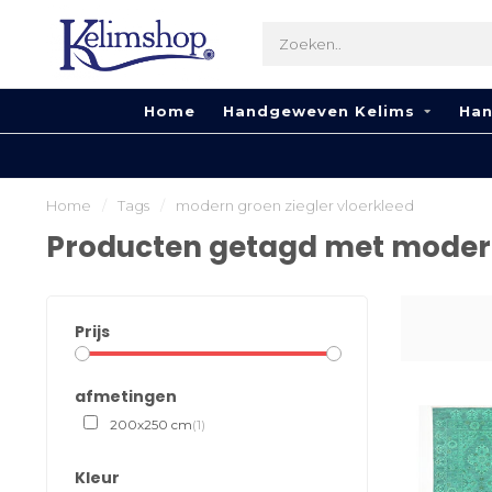
Home
Handgeweven Kelims
Han
Home
/
Tags
/
modern groen ziegler vloerkleed
Producten getagd met modern
Prijs
afmetingen
200x250 cm
(1)
Kleur