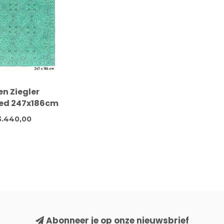
en Ziegler
eed 247x186cm
geknoopt Wol
.440,00
Abonneer je op onze nieuwsbrief