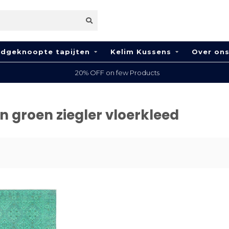
dgeknoopte tapijten
Kelim Kussens
Over on
20% OFF on few Products
 groen ziegler vloerkleed