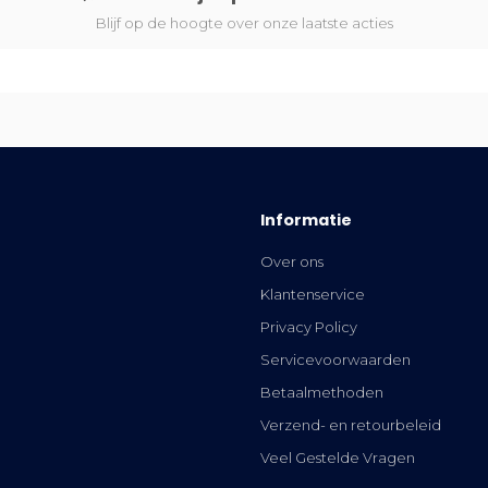
Blijf op de hoogte over onze laatste acties
Informatie
Over ons
Klantenservice
Privacy Policy
Servicevoorwaarden
Betaalmethoden
Verzend- en retourbeleid
Veel Gestelde Vragen