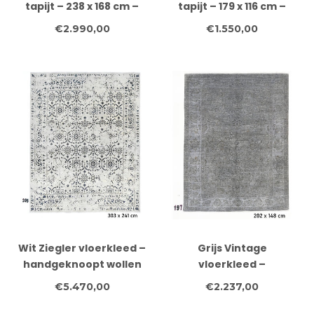
tapijt – 238 x 168 cm –
tapijt – 179 x 116 cm –
Handgeknoopt wollen
Handgeknoopt wollen
€2.990,00
€1.550,00
vloerkleed
kleed
Wit Ziegler vloerkleed –
Grijs Vintage
handgeknoopt wollen
vloerkleed –
tapijt – 303 x 241 cm
handgeknoopt wollen
€5.470,00
€2.237,00
tapijt – 202 x 148 cm