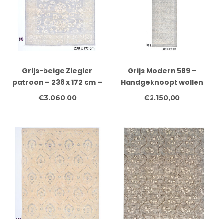
Grijs-beige Ziegler
Grijs Modern 589 –
patroon – 238 x 172 cm –
Handgeknoopt wollen
Handgeknoopt wollen
loper 355 x 081 cm
€3.060,00
€2.150,00
vloerkleed