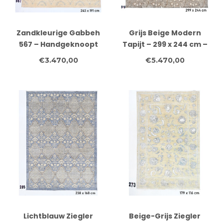
Zandkleurige Gabbeh
Grijs Beige Modern
567 – Handgeknoopt
Tapijt – 299 x 244 cm –
wollen vloerkleed met
Handgeknoopt van Wol
€3.470,00
€5.470,00
subtiel patroon
Lichtblauw Ziegler
Beige-Grijs Ziegler