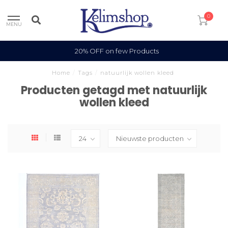
0
MENU
s
100% Wool
Home
/
Tags
/
natuurlijk wollen kleed
Producten getagd met natuurlijk
wollen kleed