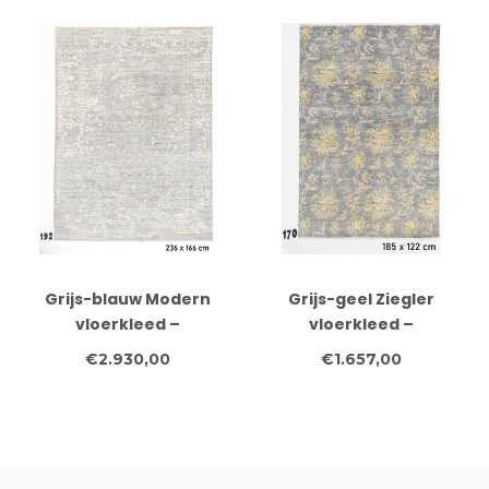
Grijs-blauw Modern
Grijs-geel Ziegler
vloerkleed –
vloerkleed –
handgeknoopt wollen
handgeknoopt wollen
€2.930,00
€1.657,00
tapijt – 236 x 166 cm
tapijt – 185 x 122 cm