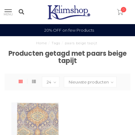
0
MENU
20% OFF on few Products
Home
/
Tags
/
paars beige tapijt
Producten getagd met paars beige
tapijt