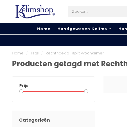
Home
Handgeweven Kelims
Han
Home
/
Tags
/
Rechthoekig Tapijt Woonkamer
Producten getagd met Recht
Prijs
Categorieën