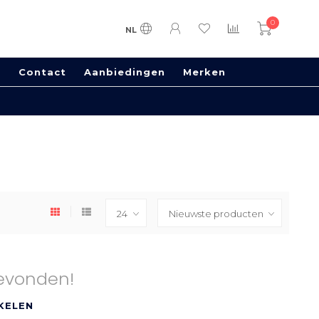
0
NL
s
Contact
Aanbiedingen
Merken
evonden!
KELEN