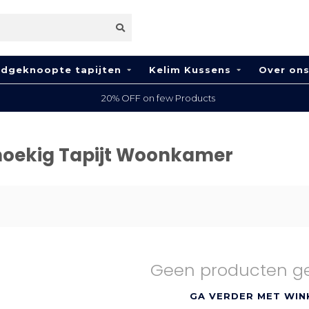
dgeknoopte tapijten
Kelim Kussens
Over on
20% OFF on few Products
hoekig Tapijt Woonkamer
Geen producten g
GA VERDER MET WIN