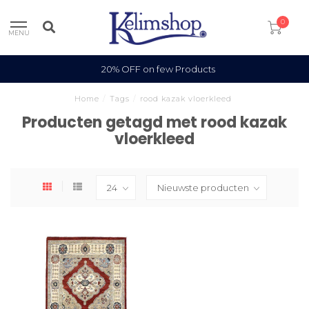
0
MENU
20% OFF on few Products
Home
/
Tags
/
rood kazak vloerkleed
Producten getagd met rood kazak
vloerkleed