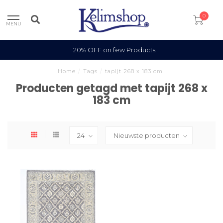
0
MENU
20% OFF on few Products
Home
/
Tags
/
tapijt 268 x 183 cm
Producten getagd met tapijt 268 x
183 cm