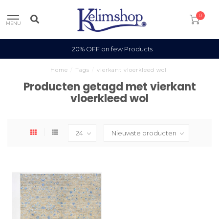
0
MENU
20% OFF on few Products
Home
/
Tags
/
vierkant vloerkleed wol
Producten getagd met vierkant
vloerkleed wol