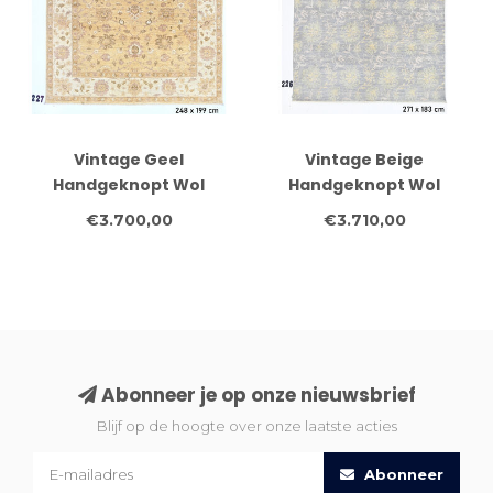
Vintage Geel
Vintage Beige
Handgeknopt Wol
Handgeknopt Wol
Tapijt met
Tapijt met Gele
€3.700,00
€3.710,00
Bloemenpatroon - 248
Bloemenpatroon - 271 x
x 199 cm
183 cm
Abonneer je op onze nieuwsbrief
Blijf op de hoogte over onze laatste acties
Abonneer