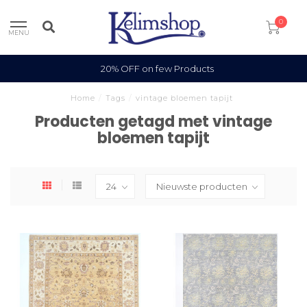
0
MENU
20% OFF on few Products
Home
/
Tags
/
vintage bloemen tapijt
Producten getagd met vintage
bloemen tapijt