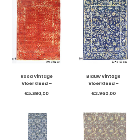
Rood Vintage
Blauw Vintage
Vloerkleed –
Vloerkleed –
Handgeknoopt – 297 x
Handgeknoopt – 237 x
€5.380,00
€2.960,00
242 cm
167 cm