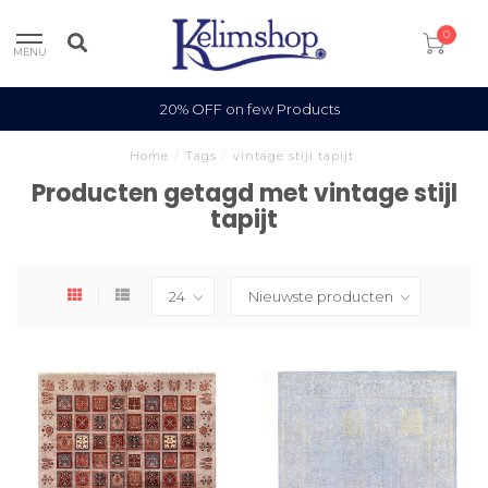
0
MENU
100% Wool
Home
/
Tags
/
vintage stijl tapijt
Producten getagd met vintage stijl
tapijt