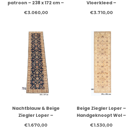
patroon – 238 x 172 cm –
Vloerkleed –
Handgeknoopt wollen
Bloemenpatroon – 271 x
€3.060,00
€3.710,00
vloerkleed
183 cm
Nachtblauw & Beige
Beige Ziegler Loper –
Ziegler Loper –
Handgeknoopt Wol –
Handgeknoopt – 290 x
276 x 074 cm
€1.670,00
€1.530,00
077 cm – Wol