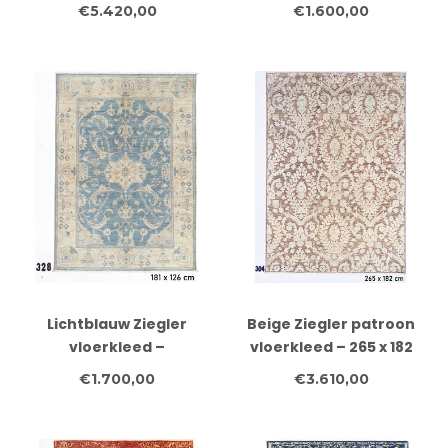
Handgeknoopt van Wol
Handgeknoopt – 294 x
€5.420,00
€1.600,00
073 cm – Wol
Lichtblauw Ziegler
Beige Ziegler patroon
vloerkleed –
vloerkleed – 265 x 182
handgeknoopt wollen
cm
€1.700,00
€3.610,00
tapijt – 181 x 126 cm