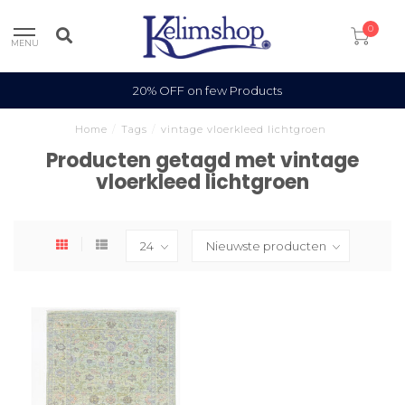
0
MENU
20% OFF on few Products
Home
/
Tags
/
vintage vloerkleed lichtgroen
Producten getagd met vintage
vloerkleed lichtgroen