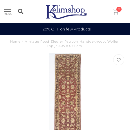
0
MENU
20% OFF on few Products
Home
/
Vintage Rood Ziegler Patroon Handgeknoopt Wollen
Tapijt 405 x 077 cm