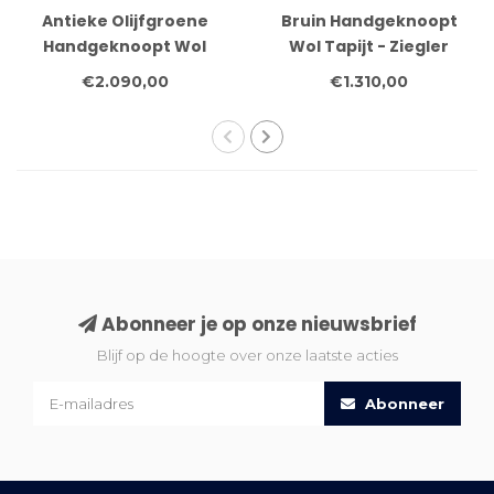
Antieke Olijfgroene
Bruin Handgeknoopt
Handgeknoopt Wol
Wol Tapijt - Ziegler
Tapijt - Ziegler
Patroon - 234 x 75 cm
€2.090,00
€1.310,00
Patroon - 350 x 80 cm
Abonneer je op onze nieuwsbrief
Blijf op de hoogte over onze laatste acties
Abonneer