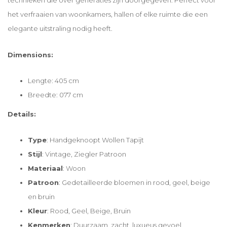
technieken die over generaties zijn doorgegeven. Perfect voor
het verfraaien van woonkamers, hallen of elke ruimte die een
elegante uitstraling nodig heeft.
Dimensions:
Lengte: 405 cm
Breedte: 077 cm
Details:
Type
: Handgeknoopt Wollen Tapijt
Stijl
: Vintage, Ziegler Patroon
Materiaal
: Woon
Patroon
: Gedetailleerde bloemen in rood, geel, beige
en bruin
Kleur
: Rood, Geel, Beige, Bruin
Kenmerken
: Duurzaam, zacht, luxueus gevoel